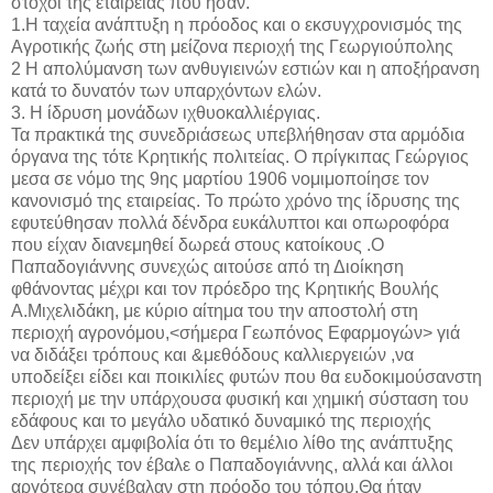
στόχοι της εταιρείας που ήσαν.
1.Η ταχεία ανάπτυξη η πρόοδος και ο εκσυγχρονισμός της
Αγροτικής ζωής στη μείζονα περιοχή της Γεωργιούπολης
2 Η απολύμανση των ανθυγιεινών εστιών και η αποξήρανση
κατά το δυνατόν των υπαρχόντων ελών.
3. Η ίδρυση μονάδων ιχθυοκαλλιέργιας.
Τα πρακτικά της συνεδριάσεως υπεβλήθησαν στα αρμόδια
όργανα της τότε Κρητικής πολιτείας. Ο πρίγκιπας Γεώργιος
μεσα σε νόμο της 9ης μαρτίου 1906 νομιμοποίησε τον
κανονισμό της εταιρείας. Το πρώτο χρόνο της ίδρυσης της
εφυτεύθησαν πολλά δένδρα ευκάλυπτοι και οπωροφόρα
που είχαν διανεμηθεί δωρεά στους κατοίκους .Ο
Παπαδογιάννης συνεχώς αιτούσε από τη Διοίκηση
φθάνοντας μέχρι και τον πρόεδρο της Κρητικής Βουλής
Α.Μιχελιδάκη, με κύριο αίτημα του την αποστολή στη
περιοχή αγρονόμου,<σήμερα Γεωπόνος Εφαρμογών> γιά
να διδάξει τρόπους και &μεθόδους καλλιεργειών ,να
υποδείξει είδει και ποικιλίες φυτών που θα ευδοκιμούσανστη
περιοχή με την υπάρχουσα φυσική και χημική σύσταση του
εδάφους και το μεγάλο υδατικό δυναμικό της περιοχής
Δεν υπάρχει αμφιβολία ότι το θεμέλιο λίθο της ανάπτυξης
της περιοχής τον έβαλε ο Παπαδογιάννης, αλλά και άλλοι
αργότερα συνέβαλαν στη πρόοδο του τόπου.Θα ήταν