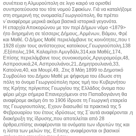
συνέπεια η Αλμυρούπολη σε λιγο καιρό να ορισθεί
συνπροτεύουσα του τότε νομού Σφακίων. Γιά να καταλήξομε
στη σημερινή της ονομασία,Γεωργιούπολη, θα πρέπει
ν΄αναφέρομε μερικά ακόμα βασικά ιστορικά γεγονότα.
Η επαρχία Αποκορώνου με τον περί Δήμων νόμο <1879>
ήτο διηρημένη σε τέσσερις Δήμους, Αρμένων, Βάμου, Φρέ
και Μαθέ. Ο Δήμος Μαθέ περιελάμβανε τις κοινότητες,που τ
1928 είχαν τους αντίστοιχους κατοίκους.Γεωργιούπολη,138
,Εξόπολις,194, Καλαμίτσι Αμυγδάλι,314,και Μαθές,174,
Επίσης περιελάμβανε τους συνοικισμούς,Αργυρομούρι,48,
Ασπροσυκιά,24, Ασπρουλιάνοι,21, Δημητρουλιανά,33,
Κατούνα,40, και Μουρί,49, .Στις 8 Μάη 1899 το Δημοτικό
Συμβούλιο του Δήμου Μαθέ με ψήφισμα του έδωσε στη
πόλη το όνομα Γεωργιούπολη προς τιμή του Κυβερνήτου
της Κρήτης πρίγκιπος Γεωργίου της Ελλάδος όνομα που
φέρει μέχρι σήμερα Επανερχόμενοι στο Παπαδογιάννη θα
αναφέρομε ακόμη ότι το 1906 ίδρυσε τη Γεωργική εταιρεία
της Γεωργιουπολης. Εχουν διασωθεί τα πρακτικά της 5
Φεβρουαρίου του έτους ιδρύσεως της Σ΄αυτά αναφέρονται ,η
διακήρυξη της ίδρυσης,που αποτελείται από 28
άρθρα,επίσης αναφέρονται τα ονόματα των ιδρυτών της και
η λίστα των μελών της. Επίσης αναφέρονται οι βασικοί