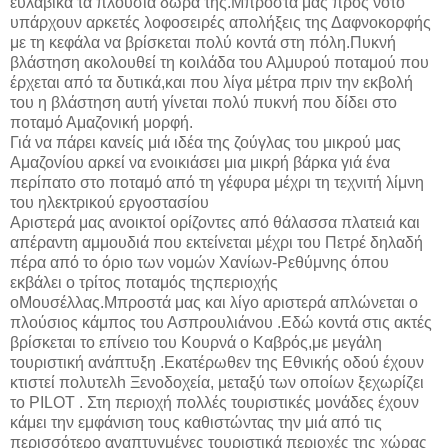
ευλαβικά τα πλούσια δώρα της.Mπροστά μας προς νότο
υπάρχουν αρκετές λοφοσειρές απολήξεις της Δαφνοκορφής
με τη κεφάλα να βρίσκεται πολύ κοντά στη πόλη.Πυκνή
βλάστηση ακολουθεί τη κοιλάδα του Αλμυρού ποταμού που
έρχεται από τα δυτικά,και που λίγα μέτρα πριν την εκβολή
του η βλάστηση αυτή γίνεται πολύ πυκνή που δίδει στο
ποταμό Αμαζονική μορφή.
Γιά να πάρει κανείς μιά ιδέα της ζούγλας του μικρού μας
Αμαζονίου αρκεί να ενοικιάσει μια μικρή βάρκα γιά ένα
περίπατο στο ποταμό από τη γέφυρα μέχρι τη τεχνιτή λίμνη
του ηλεκτρικού εργοστασίου
Αριστερά μας ανοικτοί ορίζοντες από θάλασσα πλατειά και
απέραντη αμμουδιά που εκτείνεται μέχρι του Πετρέ δηλαδή
πέρα από το όριο των νομών Χανίων-Ρεθύμνης όπου
εκβάλει ο τρίτος ποταμός τηςπεριοχής
οΜουσέλλας.Μπροστά μας και λίγο αριστερά απλώνεται ο
πλούσιος κάμπος του Ασπρουλιάνου .Εδώ κοντά στις ακτές
βρίσκεται το επίνειο του Κουρνά ο Καβρός,με μεγάλη
τουριστική ανάπτυξη .Εκατέρωθεν της Εθνικής οδού έχουν
κτιστεί πολυτελh Ξενοδοχεία, μεταξύ των οποίων ξεχωρίζει
το PILOT . Στη περιοχή πολλές τουριστικές μονάδες έχουν
κάμει την εμφάνιση τους καθιστώντας την μιά από τις
περισσότερο αναπτυγμένες τουριστικά περιοχές της χώρας