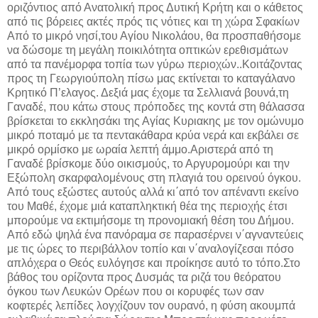
οριζόντιος από Ανατολική προς Δυτική Κρήτη και ο κάθετος
από τις βόρειες ακτές πρός τις νότιες και τη χώρα Σφακίων
Από το μικρό νησί,του Αγίου Νικολάου, θα προσπαθήσομε
να δώσομε τη μεγάλη ποικιλότητα οπτικών ερεθισμάτων
από τα πανέμορφα τοπία των γύρω περιοχών..Κοιτάζοντας
προς τη Γεωργιούπολη πίσω μας εκτίνεται το καταγάλανο
Κρητικό Π’ελαγος. Δεξιά μας έχομε τα Σελλιανά βουνά,τη
Γαναδέ, που κάτω στους πρόποδες της κοντά στη θάλασσα
βρίσκεται το εκκλησάκι της Αγίας Κυριακης με τον ομώνυμο
μικρό ποταμό με τα πεντακάθαρα κρύα νερά και εκβάλει σε
μικρό ορμίσκο με ωραία λεπτή άμμο.Αριστερά από τη
Γαναδέ βρίσκομε δύο οικισμούς, το Αργυρομούρι και την
Εξώπολη σκαρφαλομένους στη πλαγιά του ορεινού όγκου.
Από τους εξώστες αυτούς αλλά κι΄από τον απέναντι εκείνο
του Μαθέ, έχομε μιά καταπληκτική θέα της περιοχής έτσι
μπορούμε να εκτιμήσομε τη προνομιακή θέση του Δήμου.
Από εδώ ψηλά ένα πανόραμα σε παρασέρνει ν΄αγναντεύεις
με τις ώρες το περιβάλλον τοπίο και ν΄αναλογίζεσαι πόσο
απλόχερα ο Θεός ευλόγησε και προίκησε αυτό το τόπο.Στο
βάθος του ορίζοντα προς Δυσμάς τα ριζά του θεόρατου
όγκου των Λευκών Ορέων που οι κορυφές των σαν
κοφτερές λεπίδες λογχίζουν τον ουρανό, η φύση ακουμπά