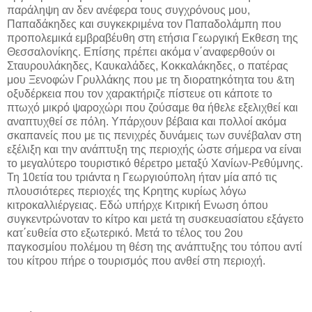
παράληψη αν δεν ανέφερα τους συγχρόνους μου,
Παπαδάκηδες και συγκεκριμένα τον Παπαδολάμπη που
προπολεμικά εμβραβέυθη στη ετήσια Γεωργική Εκθεση της
Θεσσαλονίκης. Επίσης πρέπει ακόμα ν΄αναφερθούν οι
Σταυρουλάκηδες, Καυκαλάδες, Κοκκαλάκηδες, ο πατέρας
μου Ξενοφών Γρυλλάκης που με τη διορατηκότητα του &τη
οξυδέρκεια που τον χαρακτήριζε πίστευε οτι κάποτε το
πτωχό μικρό ψαροχώρι που ζούσαμε θα ήθελε εξελιχθεί και
αναπτυχθεί σε πόλη. Υπάρχουν βέβαια και πολλοί ακόμα
σκαπανείς που με τις πενιχρές δυνάμεις των συνέβαλαν στη
εξέλιξη και την ανάπτυξη της περιοχής ώστε σήμερα να είναι
το μεγαλύτερο τουριστικό θέρετρο μεταξύ Χανίων-Ρεθύμνης.
Τη 10ετία του τριάντα η Γεωργιούπολη ήταν μία από τις
πλουσιότερες περιοχές της Κρητης κυρίως λόγω
κιτροκαλλιέργειας. Εδώ υπήρχε Κιτρική Ενωση όπου
συγκεντρώνοταν το κίτρο και μετά τη συσκευασίατου εξάγετο
κατ΄ευθεία στο εξωτερικό. Μετά το τέλος του 2ου
παγκοσμίου πολέμου τη θέση της ανάπτυξης του τόπου αντί
του κίτρου πήρε ο τουρισμός που ανθεί στη περιοχή.