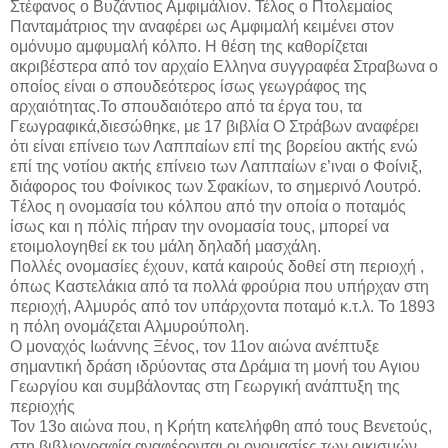
Στέφανος ο Βυζάντιος Αμφιμάλιον. Τέλος ο Πτολεμαίος
Πανταμάτριος την αναφέρει ως Αμφιμαλή κειμένει στον
ομόνυμο αμφυμαλή κόλπο. Η θέση της καθορίζεται
ακριβέστερα από τον αρχαίο Ελληνα συγγραφέα Στραβωνα ο
οποίος είναι ο σπουδεότερος ίσως γεωγράφος της
αρχαιότητας.Το σπουδαιότερο από τα έργα του, τα
Γεωγραφικά,διεσώθηκε, με 17 βιβλία Ο Στράβων αναφέρει
ότι είναι επίνειο των Λαππαίων επί της βορείου ακτής ενώ
επί της νοτίου ακτής επίνειο των Λαππαίων ε’ιναι ο Φοίνιξ,
διάφορος του Φοίνικος των Σφακίων, το σημερινό Λουτρό.
Tέλος η ονομασία του κόλπου από την οποία ο ποταμός
ίσως και η πόλiς πήραν την ονομασία τους, μπορεί να
ετοιμολογηθεί εκ του μάλη δηλαδή μασχάλη.
Πολλές ονομασίες έχουν, κατά καιρούς δοθεί στη περιοχή ,
όπως Καστελάκια από τα πολλά φρούρια που υπήρχαν στη
περιοχή, Αλμυρός από τον υπάρχοντα ποταμό κ.τ.λ. Το 1893
η πόλη ονομάζεται Αλμυρούπολη.
Ο μοναχός Ιωάννης Ξένος, τον 11ον αιώνα ανέπτυξε
σημαντική δράση ιδρύοντας στα Δράμια τη μονή του Αγιου
Γεωργίου και συμβάλοντας στη Γεωργική ανάπτυξη της
περιοχής
Τον 13ο αιώνα που, η Κρήτη κατελήφθη από τους Βενετούς,
στη βιβλιογραφία αναφέρονται οι ονομασίες των οικισμών