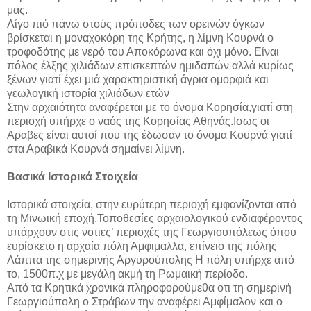
μας.
Λίγο πιό πάνω στούς πρόποδες των ορεινών όγκων
βρίσκεται η μοναχοκόρη της Κρήτης, η λίμνη Κουρνά ο
τροφοδότης με νερό του Αποκόρωνα και όχι μόνο. Είναι
πόλος έλξης χιλιάδων επισκεπτών ημιδαπών αλλά κυρίως
ξένων γιατί έχει μιά χαρακτηριστική άγρια ομορφιά και
γεωλογική ιστορία χιλιάδων ετών
Στην αρχαιότητα αναφέρεται με το όνομα Κορησία,γιατί στη
περιοχή υπήρχε ο ναός της Κορησίας Αθηνάς.Ισως οι
Αραβες είναι αυτοί που της έδωσαν το όνομα Κουρνά γιατί
στα Αραβικά Κουρνά σημαίνει λίμνη.
Βασικά Ιστορικά Στοιχεία
Ιστορικά στοιχεία, στην ευρύτερη περιοχή εμφανίζονται από
τη Μινωική εποχή.Τοποθεσίες αρχαιολογικού ενδιαφέροντος
υπάρχουν στις νοτιες’ περιοχές της Γεωργιουπόλεως όπου
ευρίσκετο η αρχαία πόλη Αμφιμαλλα, επίνειο της πόλης
Λάππα της σημερινής Αργυρούπολης Η πόλη υπήρχε από
το, 1500π.χ με μεγάλη ακμή τη Ρωμαική περίοδο.
Από τα Κρητικά χρονικά πληροφορούμεθα οτι τη σημερινή
Γεωργιούπολη ο Στράβων την αναφέρει Αμφίμαλον και ο