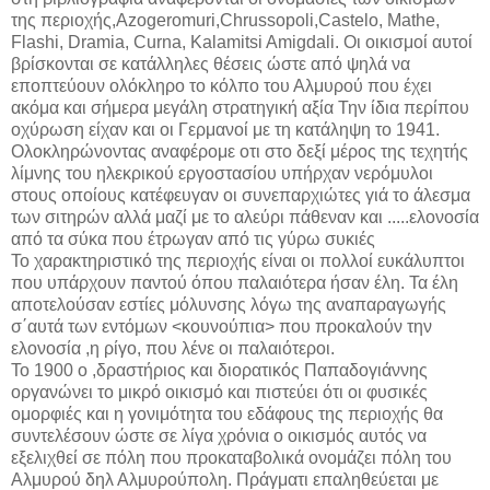
της περιοχής,Azogeromuri,Chrussopoli,Castelo, Mathe,
Flashi, Dramia, Curna, Kalamitsi Amigdali. Oι οικισμοί αυτοί
βρίσκονται σε κατάλληλες θέσεις ώστε από ψηλά να
εποπτεύουν ολόκληρο το κόλπο του Αλμυρού που έχει
ακόμα και σήμερα μεγάλη στρατηγική αξία Την ίδια περίπου
οχύρωση είχαν και οι Γερμανοί με τη κατάληψη το 1941.
Ολοκληρώνοντας αναφέρομε οτι στο δεξί μέρος της τεχητής
λίμνης του ηλεκρικού εργοστασίου υπήρχαν νερόμυλοι
στους οποίους κατέφευγαν οι συνεπαρχιώτες γιά το άλεσμα
των σιτηρών αλλά μαζί με το αλεύρι πάθεναν και .....ελονοσία
από τα σύκα που έτρωγαν από τις γύρω συκιές
Το χαρακτηριστικό της περιοχής είναι οι πολλοί ευκάλυπτοι
που υπάρχουν παντού όπου παλαιότερα ήσαν έλη. Τα έλη
αποτελούσαν εστίες μόλυνσης λόγω της αναπαραγωγής
σ΄αυτά των εντόμων <κουνούπια> που προκαλούν την
ελονοσία ,η ρίγο, που λένε οι παλαιότεροι.
Το 1900 ο ,δραστήριος και διορατικός Παπαδογιάννης
οργανώνει το μικρό οικισμό και πιστεύει ότι οι φυσικές
ομορφιές και η γονιμότητα του εδάφους της περιοχής θα
συντελέσουν ώστε σε λίγα χρόνια ο οικισμός αυτός να
εξελιχθεί σε πόλη που προκαταβολικά ονομάζει πόλη του
Αλμυρού δηλ Αλμυρούπολη. Πράγματι επαληθεύεται με